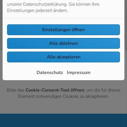
Heizungsanlage unbedingt kennen sollten. Außerdem
unserer Datenschutzerklärung. Sie können Ihre
erfahren Sie hier, welche Vorteile eine regelmäßige
Einstellungen jederzeit ändern.
Heizungswartung
gerade für gewerbliche Gebäude mit
sich bringt.
Einstellungen öffnen
Alle ablehnen
Alle akzeptieren
Datenschutz
Impressum
Bitte das
Cookie-Consent-Tool öffnen
, um die für dieses
Element notwendigen Cookies zu akzeptieren.