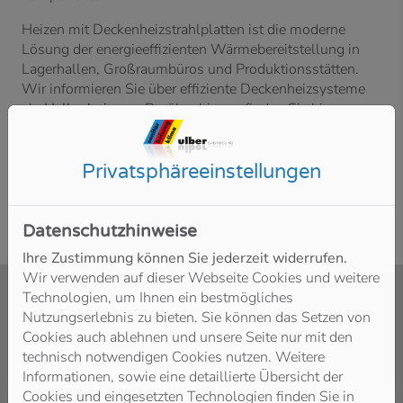
Heizen mit Deckenheizstrahlplatten ist die moderne
Lösung der energieeffizienten Wärmebereitstellung in
Lagerhallen, Großraumbüros und Produktionsstätten.
Wir informieren Sie über effiziente Deckenheizsysteme
als
Hallenheizung.
Darüber hinaus finden Sie hier
Antworten auf die Frage, inwiefern ein
Heizungspumpentausch im Gewerbe
zu einer
deutlichen Senkung Ihrer Stromkosten führen kann.
Privatsphäre­einstellungen
Datenschutzhinweise
Ihre Zustimmung können Sie jederzeit widerrufen.
Wir verwenden auf dieser Webseite Cookies und weitere
Technologien, um Ihnen ein bestmögliches
Nutzungserlebnis zu bieten. Sie können das Setzen von
Cookies auch ablehnen und unsere Seite nur mit den
KWK-Anlagen, BHKW, Kaskadierung:
Wir erklären
technisch notwendigen Cookies nutzen. Weitere
Ihnen wichtige Komponenten und Systeme, die Sie bei
Informationen, sowie eine detaillierte Übersicht der
der Erneuerung, Modernisierung und Instandhaltung Ihrer
Cookies und eingesetzten Technologien finden Sie in