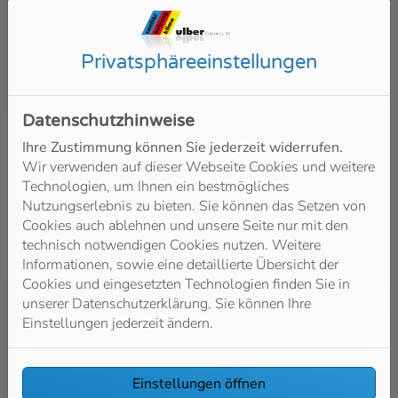
Wasser / Trinkwasser
Sie wollen sicher sein, dass Ihr
Privatsphäre­einstellungen
Trinkwasser immer sauber ist oder
möchten Ihren Wasserverbrauch
optimieren? Dann sprechen Sie mit
Datenschutzhinweise
Ulber GmbH & Co. KG.
Ihre Zustimmung können Sie jederzeit widerrufen.
Wir verwenden auf dieser Webseite Cookies und weitere
Weiterlesen
Technologien, um Ihnen ein bestmögliches
Nutzungserlebnis zu bieten. Sie können das Setzen von
Cookies auch ablehnen und unsere Seite nur mit den
technisch notwendigen Cookies nutzen. Weitere
Informationen, sowie eine detaillierte Übersicht der
Cookies und eingesetzten Technologien finden Sie in
unserer Datenschutzerklärung. Sie können Ihre
Einstellungen jederzeit ändern.
Einstellungen öffnen