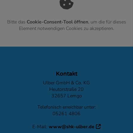
Bitte das
Cookie-Consent-Tool öffnen
, um die für dieses
Element notwendigen Cookies zu akzeptieren.
Footer - Kontaktdaten und Öffnungszeiten
Kontakt
Ulber GmbH & Co. KG
Heutorstraße 20
32657 Lemgo
Telefonisch erreichbar unter:
05261 4806
E-Mail:
www@shk-ulber.de